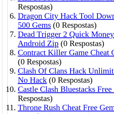
Respostas)
Dragon City Hack Tool Down
500 Gems
(0 Respostas)
Dead Trigger 2 Quick Money
Android Zip
(0 Respostas)
Contract Killer Game Cheat C
(0 Respostas)
Clash Of Clans Hack Unlimit
No Hack
(0 Respostas)
Castle Clash Bluestacks Free
Respostas)
Throne Rush Cheat Free Gem