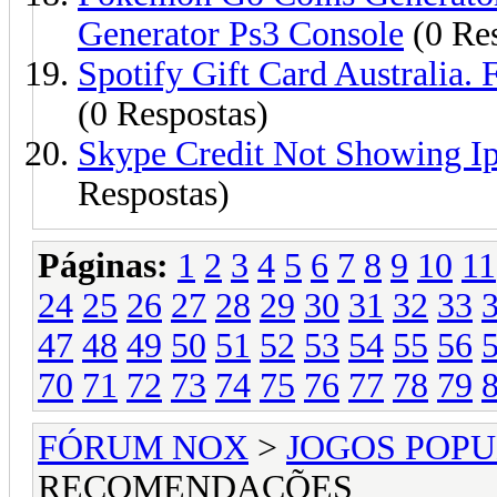
Generator Ps3 Console
(0 Res
Spotify Gift Card Australia.
(0 Respostas)
Skype Credit Not Showing Ip
Respostas)
Páginas:
1
2
3
4
5
6
7
8
9
10
11
24
25
26
27
28
29
30
31
32
33
47
48
49
50
51
52
53
54
55
56
70
71
72
73
74
75
76
77
78
79
FÓRUM NOX
>
JOGOS POP
RECOMENDAÇÕES