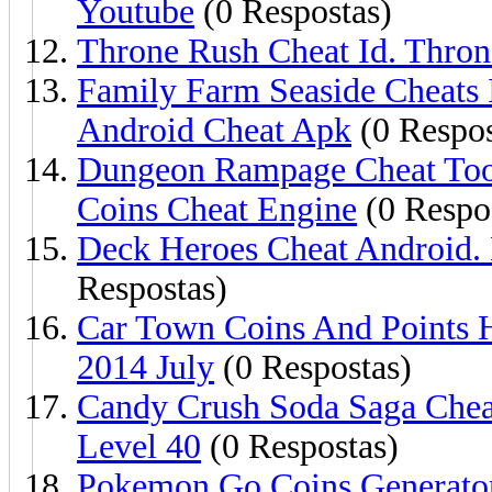
Youtube
(0 Respostas)
Throne Rush Cheat Id. Thron
Family Farm Seaside Cheats
Android Cheat Apk
(0 Respos
Dungeon Rampage Cheat Too
Coins Cheat Engine
(0 Respo
Deck Heroes Cheat Android.
Respostas)
Car Town Coins And Points 
2014 July
(0 Respostas)
Candy Crush Soda Saga Chea
Level 40
(0 Respostas)
Pokemon Go Coins Generato