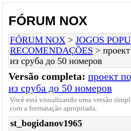
FÓRUM NOX
FÓRUM NOX
>
JOGOS POP
RECOMENDAÇÕES
> проект
из сруба до 50 номеров
Versão completa:
проект п
из сруба до 50 номеров
Você está visualizando uma versão simpl
com a formatação apropriada.
st_bogidanov1965