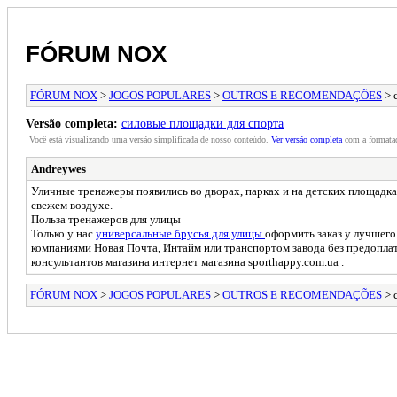
FÓRUM NOX
FÓRUM NOX
>
JOGOS POPULARES
>
OUTROS E RECOMENDAÇÕES
> 
Versão completa:
силовые площадки для спорта
Você está visualizando uma versão simplificada de nosso conteúdo.
Ver versão completa
com a formataç
Andreywes
Уличные тренажеры появились во дворах, парках и на детских площадка
свежем воздухе.
Польза тренажеров для улицы
Только у нас
универсальные брусья для улицы
оформить заказ у лучшего
компаниями Новая Почта, Интайм или транспортом завода без предоплаты
консультантов магазина интернет магазина sporthappy.com.ua .
FÓRUM NOX
>
JOGOS POPULARES
>
OUTROS E RECOMENDAÇÕES
> 