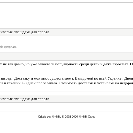
силовые площадки для спорта
ão apropriada.
х не так давно, но уже завоевали популярность среди детей и даже взрослых.
 завода . Доставку и монтаж осуществляем к Вам домой по всей Украине : Днепр
 в течении 2-3 дней после заказа. Стоимость доставки и установки на недоро
силовые площадки для спорта
Criado por
MyBB
, © 2002-2026
MyBB Group