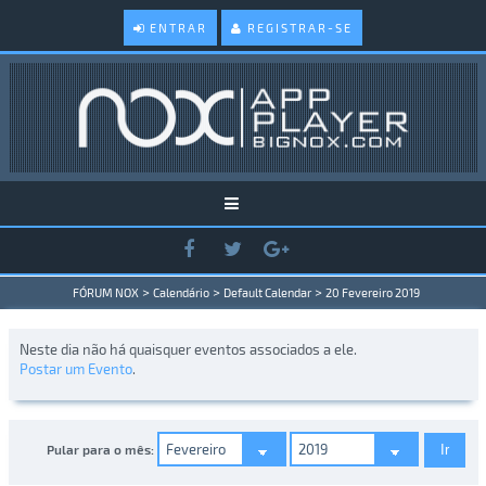
ENTRAR
REGISTRAR-SE
>
>
>
FÓRUM NOX
Calendário
Default Calendar
20 Fevereiro 2019
Neste dia não há quaisquer eventos associados a ele.
Postar um Evento
.
Pular para o mês: