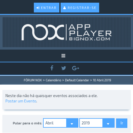
ENTRAR
REGISTRAR-SE
>
>
>
FÓRUM NOX
Calendário
Default Calendar
10 Abril 2019
Neste dia não há quaisquer eventos associados a ele.
Postar um Evento
.
Pular para o mês: