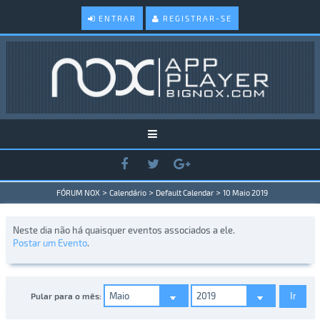
ENTRAR
REGISTRAR-SE
>
>
>
FÓRUM NOX
Calendário
Default Calendar
10 Maio 2019
Neste dia não há quaisquer eventos associados a ele.
Postar um Evento
.
Pular para o mês: