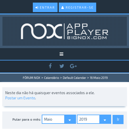
ENTRAR
REGISTRAR-SE
>
>
>
FÓRUM NOX
Calendário
Default Calendar
16 Maio 2019
Neste dia não há quaisquer eventos associados a ele.
Postar um Evento
.
Pular para o mês: