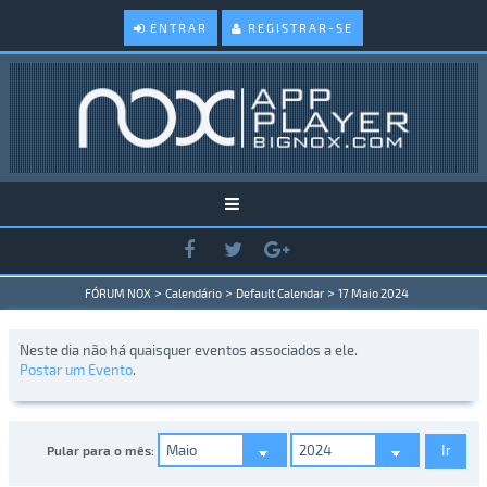
ENTRAR
REGISTRAR-SE
>
>
>
FÓRUM NOX
Calendário
Default Calendar
17 Maio 2024
Neste dia não há quaisquer eventos associados a ele.
Postar um Evento
.
Pular para o mês: