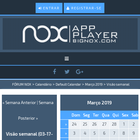
ENTRAR
REGISTRAR-SE
>
>
>
>
FÓRUM NOX
Calendário
Default Calendar
Março 2019
Visão semanal
Março 2019
« Semana Anterior
|
Semana
Dom
Seg
Ter
Qua
Qui
Sex
Sab
Posterior »
»
24
25
26
27
28
1
2
»
3
4
5
6
7
8
9
Visão semanal (03-17-