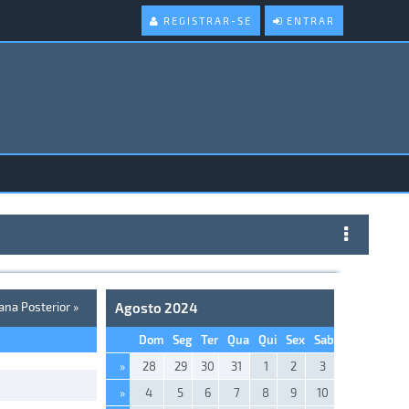
REGISTRAR-SE
ENTRAR
na Posterior »
Agosto 2024
Dom
Seg
Ter
Qua
Qui
Sex
Sab
»
28
29
30
31
1
2
3
»
4
5
6
7
8
9
10