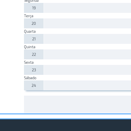
Segunda
19
Terça
20
Quarta
21
Quinta
22
Sexta
23
Sábado
24