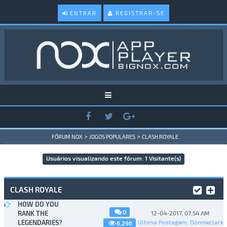
ENTRAR
REGISTRAR-SE
>
>
FÓRUM NOX
JOGOS POPULARES
CLASH ROYALE
Usuários visualizando este fórum: 1 Visitante(s)
CLASH ROYALE
HOW DO YOU
0
RANK THE
12-04-2017, 07:54 AM
LEGENDARIES?
Última Postagem
:
Donnieclark
6,296