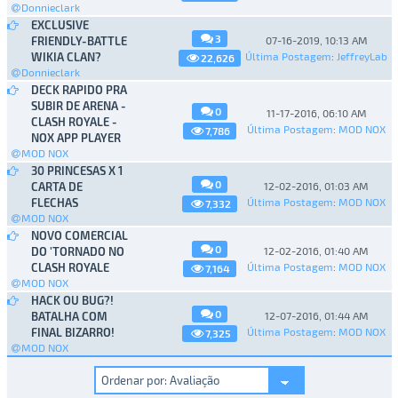
Donnieclark
EXCLUSIVE
3
FRIENDLY-BATTLE
07-16-2019, 10:13 AM
WIKIA CLAN?
Última Postagem
:
JeffreyLab
22,626
Donnieclark
DECK RAPIDO PRA
SUBIR DE ARENA -
0
11-17-2016, 06:10 AM
CLASH ROYALE -
Última Postagem
:
MOD NOX
7,786
NOX APP PLAYER
MOD NOX
30 PRINCESAS X 1
0
CARTA DE
12-02-2016, 01:03 AM
FLECHAS
Última Postagem
:
MOD NOX
7,332
MOD NOX
NOVO COMERCIAL
0
DO 'TORNADO NO
12-02-2016, 01:40 AM
CLASH ROYALE
Última Postagem
:
MOD NOX
7,164
MOD NOX
HACK OU BUG?!
0
BATALHA COM
12-07-2016, 01:44 AM
FINAL BIZARRO!
Última Postagem
:
MOD NOX
7,325
MOD NOX