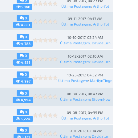
0
09-08-2017, 04:27 PM
Última Postagem
:
Arthprfot
5,168
0
09-11-2017, 04:17 AM
Última Postagem
:
Arthprfot
4,831
0
10-10-2017, 02:24 AM
Última Postagem
:
Davidalurn
4,788
0
10-12-2017, 02:10 AM
Última Postagem
:
Davidalurn
4,831
0
10-25-2017, 04:32 PM
Última Postagem
:
MarilynTinge
4,997
0
08-30-2017, 08:47 AM
Última Postagem
:
StevynHew
4,994
0
09-08-2017, 04:35 PM
Última Postagem
:
Arthprfot
5,224
0
10-11-2017, 02:14 AM
Última Postagem
:
Davidalurn
5,121