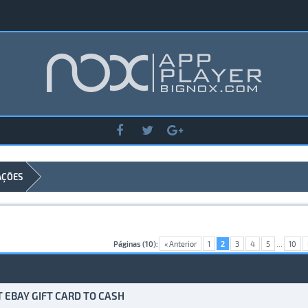
AÇÕES
Páginas (10):
« Anterior
1
2
3
4
5
...
10
 EBAY GIFT CARD TO CASH
to(s) - 0 de 5 em média
1
2
3
4
5