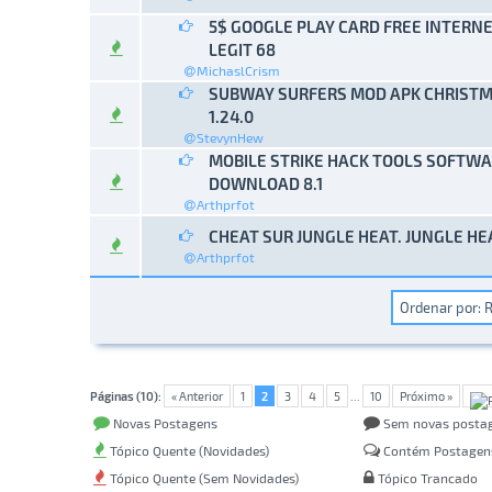
5$ GOOGLE PLAY CARD FREE INTERNE
0 Vo
LEGIT 68
MichaslCrism
SUBWAY SURFERS MOD APK CHRISTM
0 Vo
1.24.0
StevynHew
MOBILE STRIKE HACK TOOLS SOFTWA
0 Vo
DOWNLOAD 8.1
Arthprfot
CHEAT SUR JUNGLE HEAT. JUNGLE H
0 Vo
Arthprfot
Páginas (10):
« Anterior
1
2
3
4
5
...
10
Próximo »
Novas Postagens
Sem novas posta
Tópico Quente (Novidades)
Contém Postagen
Tópico Quente (Sem Novidades)
Tópico Trancado