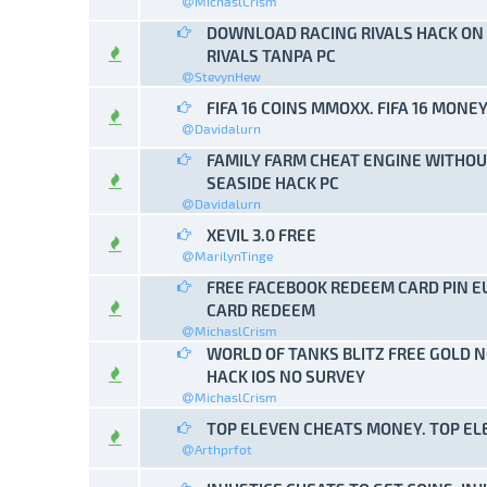
MichaslCrism
DOWNLOAD RACING RIVALS HACK ON 
0 Vo
RIVALS TANPA PC
StevynHew
FIFA 16 COINS MMOXX. FIFA 16 MONE
0 Vo
Davidalurn
FAMILY FARM CHEAT ENGINE WITHOU
0 Vo
SEASIDE HACK PC
Davidalurn
XEVIL 3.0 FREE
0 Vo
MarilynTinge
FREE FACEBOOK REDEEM CARD PIN E
0 Vo
CARD REDEEM
MichaslCrism
WORLD OF TANKS BLITZ FREE GOLD 
0 Vo
HACK IOS NO SURVEY
MichaslCrism
TOP ELEVEN CHEATS MONEY. TOP EL
0 Vo
Arthprfot