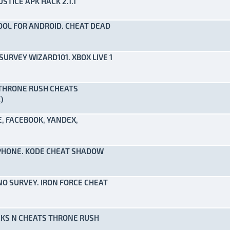
USTICE APK HACK 2.1.1
to(s) - 0 de 5 em média
1
2
3
4
5
OL FOR ANDROID. CHEAT DEAD
to(s) - 0 de 5 em média
1
2
3
4
5
SURVEY WIZARD101. XBOX LIVE 1
to(s) - 0 de 5 em média
1
2
3
4
5
THRONE RUSH CHEATS
to(s) - 0 de 5 em média
1
2
3
4
5
)
E, FACEBOOK, YANDEX,
to(s) - 0 de 5 em média
1
2
3
4
5
IPHONE. KODE CHEAT SHADOW
to(s) - 0 de 5 em média
1
2
3
4
5
O SURVEY. IRON FORCE CHEAT
to(s) - 0 de 5 em média
1
2
3
4
5
KS N CHEATS THRONE RUSH
to(s) - 0 de 5 em média
1
2
3
4
5