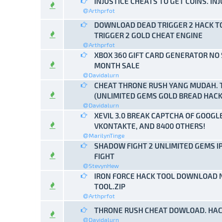
INJUSTICE CHEATS TO GET COINS. INJ
0 Vo
Arthprfot
DOWNLOAD DEAD TRIGGER 2 HACK TO
0 Vo
TRIGGER 2 GOLD CHEAT ENGINE
Arthprfot
XBOX 360 GIFT CARD GENERATOR NO 
0 Vo
MONTH SALE
Davidalurn
CHEAT THRONE RUSH YANG MUDAH. 
0 Vo
(UNLIMITED GEMS GOLD BREAD HACK
Davidalurn
XEVIL 3.0 BREAK CAPTCHA OF GOOGL
0 Vo
VKONTAKTE, AND 8400 OTHERS!
MarilynTinge
SHADOW FIGHT 2 UNLIMITED GEMS 
0 Vo
FIGHT
StevynHew
IRON FORCE HACK TOOL DOWNLOAD N
0 Vo
TOOL.ZIP
Arthprfot
THRONE RUSH CHEAT DOWLOAD. HAC
0 Vo
Davidalurn