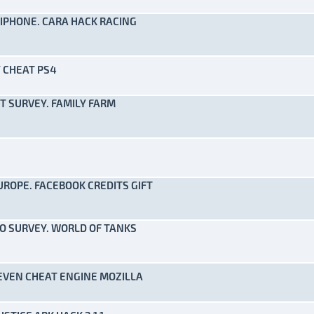
IPHONE. CARA HACK RACING
to(s) - 0 de 5 em média
1
2
3
4
5
Y CHEAT PS4
to(s) - 0 de 5 em média
1
2
3
4
5
T SURVEY. FAMILY FARM
to(s) - 0 de 5 em média
1
2
3
4
5
to(s) - 0 de 5 em média
1
2
3
4
5
UROPE. FACEBOOK CREDITS GIFT
to(s) - 0 de 5 em média
1
2
3
4
5
NO SURVEY. WORLD OF TANKS
to(s) - 0 de 5 em média
1
2
3
4
5
EVEN CHEAT ENGINE MOZILLA
to(s) - 0 de 5 em média
1
2
3
4
5