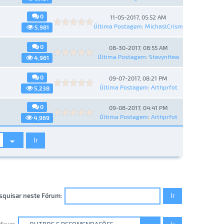
0
11-05-2017, 05:52 AM
Última Postagem
:
MichaslCrism
5,981
0
08-30-2017, 08:55 AM
Última Postagem
:
StevynHew
4,961
0
09-07-2017, 08:21 PM
Última Postagem
:
Arthprfot
5,238
0
09-08-2017, 04:41 PM
Última Postagem
:
Arthprfot
4,969
squisar neste Fórum: