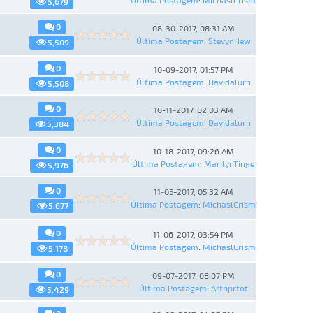
Última Postagem
:
MichaslCrism
5,679
0
08-30-2017, 08:31 AM
Última Postagem
:
StevynHew
5,509
0
10-09-2017, 01:57 PM
Última Postagem
:
Davidalurn
5,508
0
10-11-2017, 02:03 AM
Última Postagem
:
Davidalurn
5,384
0
10-18-2017, 09:26 AM
Última Postagem
:
MarilynTinge
5,976
0
11-05-2017, 05:32 AM
Última Postagem
:
MichaslCrism
5,677
0
11-06-2017, 03:54 PM
Última Postagem
:
MichaslCrism
5,178
0
09-07-2017, 08:07 PM
Última Postagem
:
Arthprfot
5,429