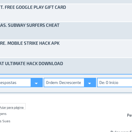
T. FREE GOOGLE PLAY GIFT CARD
to(s) - 0 de 5 em média
1
2
3
4
5
AS. SUBWAY SURFERS CHEAT
to(s) - 0 de 5 em média
1
2
3
4
5
RE. MOBILE STRIKE HACK APK
to(s) - 0 de 5 em média
1
2
3
4
5
EAT ULTIMATE HACK DOWNLOAD
to(s) - 0 de 5 em média
1
2
3
4
5
gens
Pe
s Suas