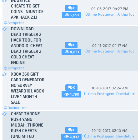
INJUSTICE
CHEATS TO GET
0
09-08-2017, 04:27 PM
COINS. INJUSTICE
Última Postagem
:
Arthprfot
5,168
APK HACK 2.1.1
Arthprfot
DOWNLOAD
DEAD TRIGGER 2
HACK TOOL FOR
0
ANDROID. CHEAT
09-11-2017, 04:17 AM
DEAD TRIGGER 2
Última Postagem
:
Arthprfot
4,831
GOLD CHEAT
ENGINE
Arthprfot
XBOX 360 GIFT
CARD GENERATOR
NO SURVEY
0
10-10-2017, 02:24 AM
WIZARD101. XBOX
Última Postagem
:
Davidalurn
4,790
LIVE 1 MONTH
SALE
Davidalurn
CHEAT THRONE
RUSH YANG
MUDAH. THRONE
0
RUSH CHEATS
10-12-2017, 02:10 AM
(UNLIMITED
Última Postagem
:
Davidalurn
4,832