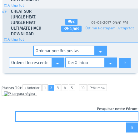
Arthprfot
CHEAT SUR
JUNGLE HEAT.
0
JUNGLE HEAT
09-08-2017, 04:41 PM
ULTIMATE HACK
Última Postagem
:
Arthprfot
4,969
DOWNLOAD
Arthprfot
Páginas (10):
« Anterior
1
2
3
4
5
...
10
Próximo »
Pesquisar neste Fórum: