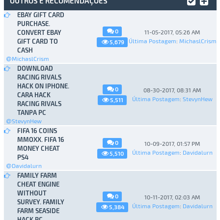
OUTROS E RECOMENDAÇÕES
EBAY GIFT CARD
PURCHASE.
0
CONVERT EBAY
11-05-2017, 05:26 AM
GIFT CARD TO
Última Postagem
:
MichaslCrism
5,679
CASH
MichaslCrism
DOWNLOAD
RACING RIVALS
HACK ON IPHONE.
0
08-30-2017, 08:31 AM
CARA HACK
Última Postagem
:
StevynHew
5,511
RACING RIVALS
TANPA PC
StevynHew
FIFA 16 COINS
MMOXX. FIFA 16
0
10-09-2017, 01:57 PM
MONEY CHEAT
Última Postagem
:
Davidalurn
5,510
PS4
Davidalurn
FAMILY FARM
CHEAT ENGINE
WITHOUT
0
10-11-2017, 02:03 AM
SURVEY. FAMILY
Última Postagem
:
Davidalurn
5,384
FARM SEASIDE
HACK PC