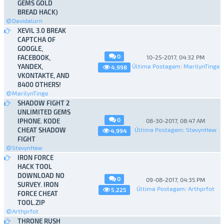
GEMS GOLD
BREAD HACK)
Davidalurn
XEVIL 3.0 BREAK
CAPTCHA OF
GOOGLE,
0
FACEBOOK,
10-25-2017, 04:32 PM
YANDEX,
Última Postagem
:
MarilynTinge
4,998
VKONTAKTE, AND
8400 OTHERS!
MarilynTinge
SHADOW FIGHT 2
UNLIMITED GEMS
0
IPHONE. KODE
08-30-2017, 08:47 AM
CHEAT SHADOW
Última Postagem
:
StevynHew
4,994
FIGHT
StevynHew
IRON FORCE
HACK TOOL
DOWNLOAD NO
0
09-08-2017, 04:35 PM
SURVEY. IRON
Última Postagem
:
Arthprfot
5,225
FORCE CHEAT
TOOL.ZIP
Arthprfot
THRONE RUSH