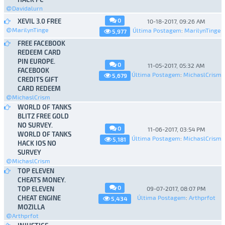
Davidalurn
0
XEVIL 3.0 FREE
10-18-2017, 09:26 AM
MarilynTinge
Última Postagem
:
MarilynTinge
5,977
FREE FACEBOOK
REDEEM CARD
PIN EUROPE.
0
11-05-2017, 05:32 AM
FACEBOOK
Última Postagem
:
MichaslCrism
5,679
CREDITS GIFT
CARD REDEEM
MichaslCrism
WORLD OF TANKS
BLITZ FREE GOLD
NO SURVEY.
0
11-06-2017, 03:54 PM
WORLD OF TANKS
Última Postagem
:
MichaslCrism
5,181
HACK IOS NO
SURVEY
MichaslCrism
TOP ELEVEN
CHEATS MONEY.
0
TOP ELEVEN
09-07-2017, 08:07 PM
CHEAT ENGINE
Última Postagem
:
Arthprfot
5,434
MOZILLA
Arthprfot