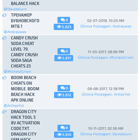
BALANCE HACK
Davidalurn
ТРЕНАЖЕР
0
БУБНОВСКОГО
02-07-2018, 10:20 AM
МТБ 1
Última Postagem
:
Andreywes
5,625
Andreywes
CANDY CRUSH
SODA CHEAT
LEVEL 79.
0
11-03-2017, 08:06 PM
CANDY CRUSH
Última Postagem
:
MichaslCrism
5,617
SODA SAGA
CHEATS 23
MichaslCrism
BOOM BEACH
CHEATS ON
0
MOBILE. BOOM
09-08-2017, 12:58 PM
BEACH HACK
Última Postagem
:
Arthprfot
5,612
APK ONLINE
Arthprfot
DRAGON CITY
HACK TOOL 5
8V ACTIVATION
0
CODE.TXT.
10-11-2017, 02:58 AM
DRAGON CITY
Última Postagem
:
Davidalurn
5,610
GEM HACK