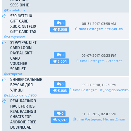
SESSION ID
Davidalurn
$30 NETFLIX
GIFT CARD
0
08-31-2017, 03:58 AM
XBOX. NETFLIX
Última Postagem
:
StevynHew
5,608
GIFT CARD TAX
StevynHew
$1 PAYPAL GIFT
CARD LOGIN.
PAYPAL GIFT
0
09-07-2017, 09:23 PM
CARD
Última Postagem
:
Arthprfot
5,604
VOUCHER
SCARLET
Arthprfot
УНИВЕРСАЛЬНЫЕ
0
БРУСЬЯ ДЛЯ
02-11-2018, 11:26 PM
УЛИЦЫ
Última Postagem
:
st_bogidanov1965
5,603
st_bogidanov1965
REAL RACING 3
HACK FOR IOS.
REAL RACING 3
0
11-03-2017, 02:47 AM
CHEATS FOR
Última Postagem
:
MichaslCrism
5,597
ANDROID FREE
DOWNLOAD