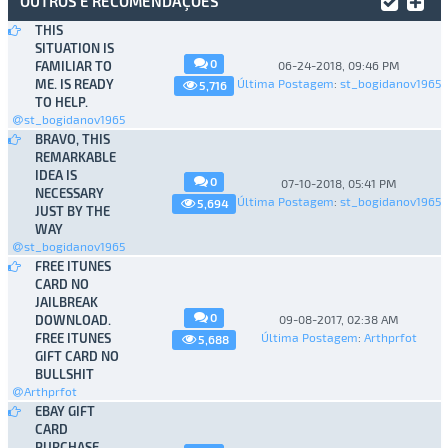
OUTROS E RECOMENDAÇÕES
THIS
SITUATION IS
0
FAMILIAR TO
06-24-2018, 09:46 PM
ME. IS READY
Última Postagem
:
st_bogidanov1965
5,716
TO HELP.
st_bogidanov1965
BRAVO, THIS
REMARKABLE
IDEA IS
0
07-10-2018, 05:41 PM
NECESSARY
Última Postagem
:
st_bogidanov1965
5,694
JUST BY THE
WAY
st_bogidanov1965
FREE ITUNES
CARD NO
JAILBREAK
0
DOWNLOAD.
09-08-2017, 02:38 AM
FREE ITUNES
Última Postagem
:
Arthprfot
5,688
GIFT CARD NO
BULLSHIT
Arthprfot
EBAY GIFT
CARD
PURCHASE.