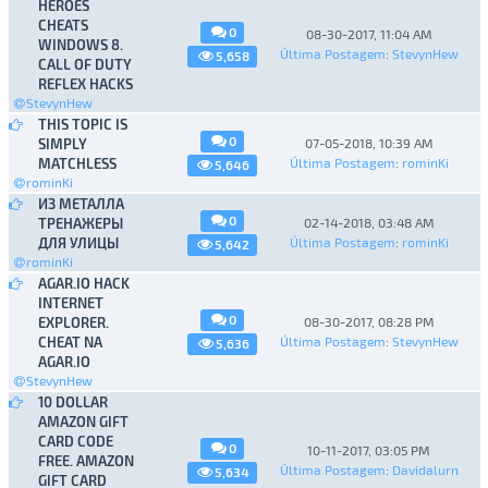
HEROES
CHEATS
0
08-30-2017, 11:04 AM
WINDOWS 8.
Última Postagem
:
StevynHew
5,658
CALL OF DUTY
REFLEX HACKS
StevynHew
THIS TOPIC IS
0
SIMPLY
07-05-2018, 10:39 AM
MATCHLESS
Última Postagem
:
rominKi
5,646
rominKi
ИЗ МЕТАЛЛА
0
ТРЕНАЖЕРЫ
02-14-2018, 03:48 AM
ДЛЯ УЛИЦЫ
Última Postagem
:
rominKi
5,642
rominKi
AGAR.IO HACK
INTERNET
0
EXPLORER.
08-30-2017, 08:28 PM
CHEAT NA
Última Postagem
:
StevynHew
5,636
AGAR.IO
StevynHew
10 DOLLAR
AMAZON GIFT
CARD CODE
0
10-11-2017, 03:05 PM
FREE. AMAZON
Última Postagem
:
Davidalurn
5,634
GIFT CARD