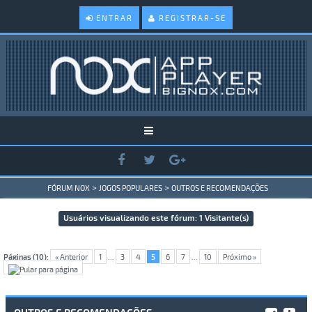
ENTRAR
REGISTRAR-SE
>
>
FÓRUM NOX
JOGOS POPULARES
OUTROS E RECOMENDAÇÕES
Usuários visualizando este fórum: 1 Visitante(s)
Páginas (10):
« Anterior
1
...
3
4
5
6
7
...
10
Próximo »