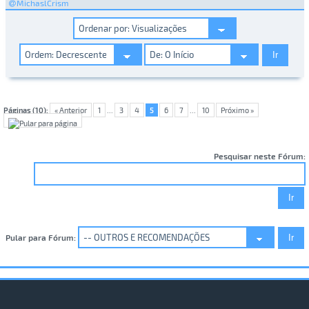
MichaslCrism
Páginas (10):
« Anterior
1
...
3
4
5
6
7
...
10
Próximo »
Pesquisar neste Fórum:
Pular para Fórum: