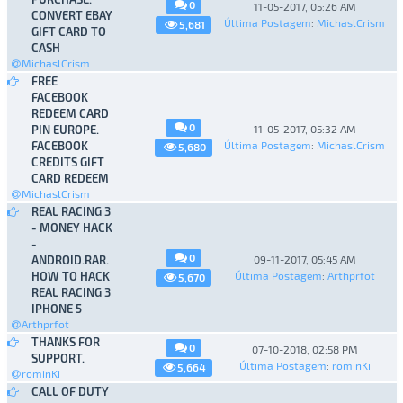
0
11-05-2017, 05:26 AM
CONVERT EBAY
Última Postagem
:
MichaslCrism
5,681
GIFT CARD TO
CASH
MichaslCrism
FREE
FACEBOOK
REDEEM CARD
0
PIN EUROPE.
11-05-2017, 05:32 AM
FACEBOOK
Última Postagem
:
MichaslCrism
5,680
CREDITS GIFT
CARD REDEEM
MichaslCrism
REAL RACING 3
- MONEY HACK
-
0
ANDROID.RAR.
09-11-2017, 05:45 AM
HOW TO HACK
Última Postagem
:
Arthprfot
5,670
REAL RACING 3
IPHONE 5
Arthprfot
THANKS FOR
0
07-10-2018, 02:58 PM
SUPPORT.
Última Postagem
:
rominKi
5,664
rominKi
CALL OF DUTY