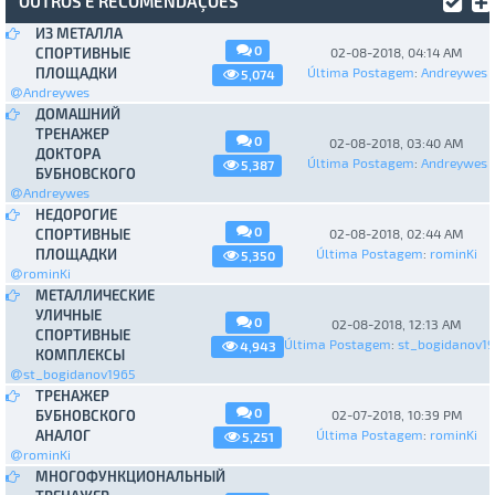
OUTROS E RECOMENDAÇÕES
ИЗ МЕТАЛЛА
0
СПОРТИВНЫЕ
02-08-2018, 04:14 AM
ПЛОЩАДКИ
Última Postagem
:
Andreywes
5,074
Andreywes
ДОМАШНИЙ
ТРЕНАЖЕР
0
02-08-2018, 03:40 AM
ДОКТОРА
Última Postagem
:
Andreywes
5,387
БУБНОВСКОГО
Andreywes
НЕДОРОГИЕ
0
СПОРТИВНЫЕ
02-08-2018, 02:44 AM
ПЛОЩАДКИ
Última Postagem
:
rominKi
5,350
rominKi
МЕТАЛЛИЧЕСКИЕ
УЛИЧНЫЕ
0
02-08-2018, 12:13 AM
СПОРТИВНЫЕ
Última Postagem
:
st_bogidanov1
4,943
КОМПЛЕКСЫ
st_bogidanov1965
ТРЕНАЖЕР
0
БУБНОВСКОГО
02-07-2018, 10:39 PM
АНАЛОГ
Última Postagem
:
rominKi
5,251
rominKi
МНОГОФУНКЦИОНАЛЬНЫЙ