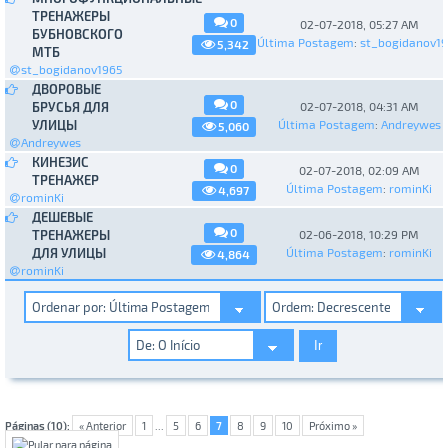
ТРЕНАЖЕРЫ
0
02-07-2018, 05:27 AM
БУБНОВСКОГО
Última Postagem
:
st_bogidanov1
5,342
МТБ
st_bogidanov1965
ДВОРОВЫЕ
0
БРУСЬЯ ДЛЯ
02-07-2018, 04:31 AM
УЛИЦЫ
Última Postagem
:
Andreywes
5,060
Andreywes
КИНЕЗИС
0
02-07-2018, 02:09 AM
ТРЕНАЖЕР
Última Postagem
:
rominKi
4,697
rominKi
ДЕШЕВЫЕ
0
ТРЕНАЖЕРЫ
02-06-2018, 10:29 PM
ДЛЯ УЛИЦЫ
Última Postagem
:
rominKi
4,864
rominKi
Páginas (10):
« Anterior
1
...
5
6
7
8
9
10
Próximo »