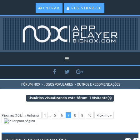
ENTRAR
REGISTRAR-SE
>
>
FÓRUM NOX
JOGOS POPULARES
OUTROS E RECOMENDAÇÕES
Usuários visualizando este fórum: 1 Visitante(s)
Páginas (10):
« Anterior
1
...
5
6
7
8
9
10
Próximo »