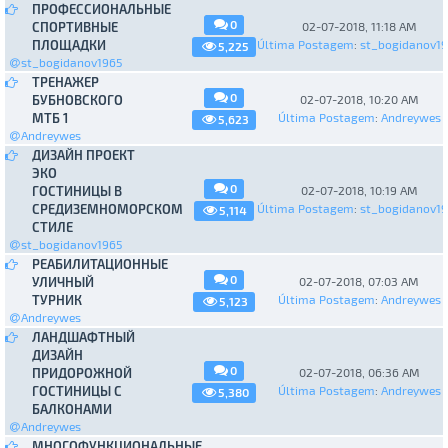
ПРОФЕССИОНАЛЬНЫЕ
0
СПОРТИВНЫЕ
02-07-2018, 11:18 AM
ПЛОЩАДКИ
Última Postagem
:
st_bogidanov1
5,225
st_bogidanov1965
ТРЕНАЖЕР
0
БУБНОВСКОГО
02-07-2018, 10:20 AM
МТБ 1
Última Postagem
:
Andreywes
5,623
Andreywes
ДИЗАЙН ПРОЕКТ
ЭКО
0
ГОСТИНИЦЫ В
02-07-2018, 10:19 AM
СРЕДИЗЕМНОМОРСКОМ
Última Postagem
:
st_bogidanov1
5,114
СТИЛЕ
st_bogidanov1965
РЕАБИЛИТАЦИОННЫЕ
0
УЛИЧНЫЙ
02-07-2018, 07:03 AM
ТУРНИК
Última Postagem
:
Andreywes
5,123
Andreywes
ЛАНДШАФТНЫЙ
ДИЗАЙН
0
ПРИДОРОЖНОЙ
02-07-2018, 06:36 AM
ГОСТИНИЦЫ С
Última Postagem
:
Andreywes
5,380
БАЛКОНАМИ
Andreywes
МНОГОФУНКЦИОНАЛЬНЫЕ