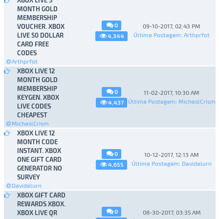
XBOX LIVE 3
MONTH GOLD
MEMBERSHIP
0
VOUCHER. XBOX
09-10-2017, 02:43 PM
LIVE 50 DOLLAR
Última Postagem
:
Arthprfot
4,344
CARD FREE
CODES
Arthprfot
XBOX LIVE 12
MONTH GOLD
MEMBERSHIP
0
11-02-2017, 10:30 AM
KEYGEN. XBOX
Última Postagem
:
MichaslCrism
4,437
LIVE CODES
CHEAPEST
MichaslCrism
XBOX LIVE 12
MONTH CODE
INSTANT. XBOX
0
10-12-2017, 12:13 AM
ONE GIFT CARD
Última Postagem
:
Davidalurn
4,655
GENERATOR NO
SURVEY
Davidalurn
XBOX GIFT CARD
REWARDS XBOX.
0
XBOX LIVE QR
08-30-2017, 03:35 AM