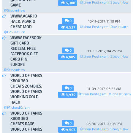
Última Postagem
:
StevynHew
5,368
GAME
StevynHew
WWW.AGAR.IO
0
HACK. AGARIO
10-11-2017, 11:10 PM
CHEAT MOD
Última Postagem
:
Davidalurn
4,527
Davidalurn
WWW FACEBOOK
GIFT CARD
REDEEM. FREE
0
08-30-2017, 04:25 PM
FACEBOOK GIFT
Última Postagem
:
StevynHew
4,665
CARD PIN
EUROPE
StevynHew
WORLD OF TANKS
XBOX 360
CHEATS ZOMBIES.
0
11-04-2017, 08:25 AM
WORLD OF TANKS
Última Postagem
:
MichaslCrism
4,430
WORKING GOLD
HACK
MichaslCrism
WORLD OF TANKS
XBOX 360
0
CHEATS RAGE.
08-30-2017, 09:03 PM
WORLD OF TANKS
Última Postagem
:
StevynHew
4,507