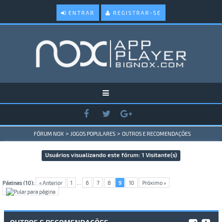
ENTRAR
REGISTRAR-SE
>
>
FÓRUM NOX
JOGOS POPULARES
OUTROS E RECOMENDAÇÕES
Usuários visualizando este fórum: 1 Visitante(s)
Páginas (10):
« Anterior
1
...
6
7
8
9
10
Próximo »