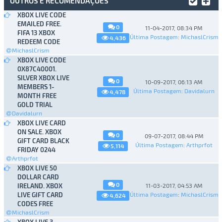
OUTROS E RECOMENDAÇÕES
XBOX LIVE CODE
EMAILED FREE.
0
11-04-2017, 08:34 PM
FIFA 13 XBOX
Última Postagem
:
MichaslCrism
4,436
REDEEM CODE
MichaslCrism
XBOX LIVE CODE
0X87C40001.
SILVER XBOX LIVE
0
10-09-2017, 06:13 AM
MEMBERS 1-
Última Postagem
:
Davidalurn
4,478
MONTH FREE
GOLD TRIAL
Davidalurn
XBOX LIVE CARD
ON SALE. XBOX
0
09-07-2017, 08:44 PM
GIFT CARD BLACK
Última Postagem
:
Arthprfot
5,114
FRIDAY 0244
Arthprfot
XBOX LIVE 50
DOLLAR CARD
0
IRELAND. XBOX
11-03-2017, 04:53 AM
LIVE GIFT CARD
Última Postagem
:
MichaslCrism
4,624
CODES FREE
MichaslCrism