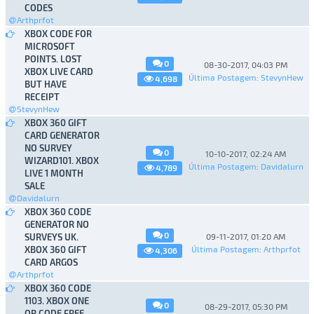
CODES
Arthprfot
XBOX CODE FOR
MICROSOFT
POINTS. LOST
0
08-30-2017, 04:03 PM
XBOX LIVE CARD
Última Postagem
:
StevynHew
4,698
BUT HAVE
RECEIPT
StevynHew
XBOX 360 GIFT
CARD GENERATOR
NO SURVEY
0
10-10-2017, 02:24 AM
WIZARD101. XBOX
Última Postagem
:
Davidalurn
4,789
LIVE 1 MONTH
SALE
Davidalurn
XBOX 360 CODE
GENERATOR NO
0
SURVEYS UK.
09-11-2017, 01:20 AM
XBOX 360 GIFT
Última Postagem
:
Arthprfot
4,306
CARD ARGOS
Arthprfot
XBOX 360 CODE
1103. XBOX ONE
0
08-29-2017, 05:30 PM
QR CODE FREE