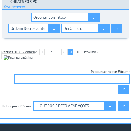
CHEATS FOR PC
StevynHew
Páginas (10):
« Anterior
1
...
6
7
8
9
10
Próximo »
Pesquisar neste Fórum:
Pular para Fórum: