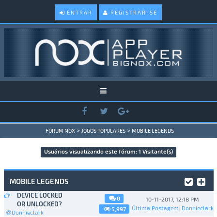
ENTRAR
REGISTRAR-SE
>
>
FÓRUM NOX
JOGOS POPULARES
MOBILE LEGENDS
Usuários visualizando este fórum: 1 Visitante(s)
MOBILE LEGENDS
DEVICE LOCKED
0
10-11-2017, 12:18 PM
OR UNLOCKED?
Última Postagem
:
Donnieclark
5,997
Donnieclark