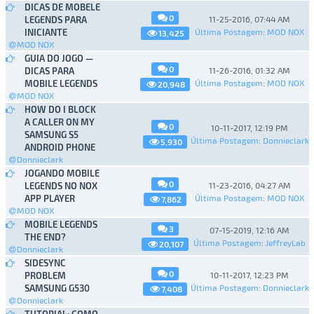
DICAS DE MOBELE
0
LEGENDS PARA
11-25-2016, 07:44 AM
INICIANTE
Última Postagem
:
MOD NOX
13,425
MOD NOX
GUIA DO JOGO —
0
DICAS PARA
11-26-2016, 01:32 AM
MOBILE LEGENDS
Última Postagem
:
MOD NOX
20,948
MOD NOX
HOW DO I BLOCK
A CALLER ON MY
0
10-11-2017, 12:19 PM
SAMSUNG S5
Última Postagem
:
Donnieclark
5,930
ANDROID PHONE
Donnieclark
JOGANDO MOBILE
0
LEGENDS NO NOX
11-23-2016, 04:27 AM
APP PLAYER
Última Postagem
:
MOD NOX
7,862
MOD NOX
MOBILE LEGENDS
3
07-15-2019, 12:16 AM
THE END?
Última Postagem
:
JeffreyLab
20,107
Donnieclark
SIDESYNC
0
PROBLEM
10-11-2017, 12:23 PM
SAMSUNG G530
Última Postagem
:
Donnieclark
7,408
Donnieclark
TUTORIAL: COMO