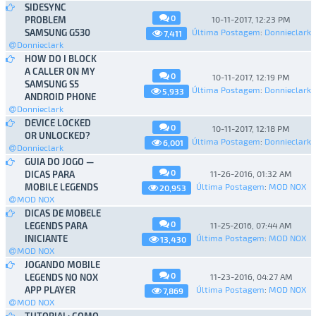
SIDESYNC
0
PROBLEM
10-11-2017, 12:23 PM
SAMSUNG G530
Última Postagem
:
Donnieclark
7,411
Donnieclark
HOW DO I BLOCK
A CALLER ON MY
0
10-11-2017, 12:19 PM
SAMSUNG S5
Última Postagem
:
Donnieclark
5,933
ANDROID PHONE
Donnieclark
DEVICE LOCKED
0
10-11-2017, 12:18 PM
OR UNLOCKED?
Última Postagem
:
Donnieclark
6,001
Donnieclark
GUIA DO JOGO —
0
DICAS PARA
11-26-2016, 01:32 AM
MOBILE LEGENDS
Última Postagem
:
MOD NOX
20,953
MOD NOX
DICAS DE MOBELE
0
LEGENDS PARA
11-25-2016, 07:44 AM
INICIANTE
Última Postagem
:
MOD NOX
13,430
MOD NOX
JOGANDO MOBILE
0
LEGENDS NO NOX
11-23-2016, 04:27 AM
APP PLAYER
Última Postagem
:
MOD NOX
7,869
MOD NOX
TUTORIAL: COMO