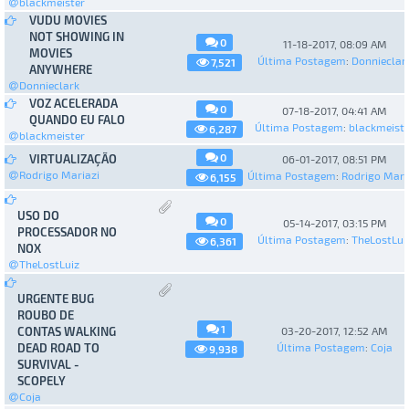
blackmeister
VUDU MOVIES
NOT SHOWING IN
0
11-18-2017, 08:09 AM
MOVIES
Última Postagem
:
Donnieclar
7,521
ANYWHERE
Donnieclark
VOZ ACELERADA
0
07-18-2017, 04:41 AM
QUANDO EU FALO
Última Postagem
:
blackmeiste
6,287
blackmeister
0
VIRTUALIZAÇÃO
06-01-2017, 08:51 PM
Rodrigo Mariazi
Última Postagem
:
Rodrigo Mari
6,155
USO DO
0
05-14-2017, 03:15 PM
PROCESSADOR NO
Última Postagem
:
TheLostLui
6,361
NOX
TheLostLuiz
URGENTE BUG
ROUBO DE
1
CONTAS WALKING
03-20-2017, 12:52 AM
DEAD ROAD TO
Última Postagem
:
Coja
9,938
SURVIVAL -
SCOPELY
Coja