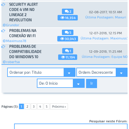
SECURITY ALERT
CODE 4 VM NO
2
02-08-2017, 10:51 AM
LINEAGE 2
Última Postagem
:
Maxuri
16,354
REVOLUTION
Grundor
PROBLEMAS NA
5
12-07-2016, 12:15 PM
CONEXÃO WI FI
Última Postagem
:
Maximuss7
30,043
Maximuss78
PROBLEMAS DE
1
COMPATIBILIDADE
12-09-2016, 11:25 AM
DO WINDOWS 10
Última Postagem
:
Equipe NO
11,194
roberfsa
Páginas (5):
1
2
3
4
5
Próximo »
Pesquisar neste Fórum: