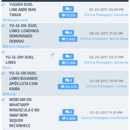
YUGIOH DUEL
1
LINK ABRE MAS
03-24-2017, 04:00 PM
TRAVA
Última Postagem
:
leonardo
11,013
felippelucena
YU-GI-OH: DUEL
LINKS: LOADINGS
0
08-02-2017, 11:53 AM
DEMORANDO
Última Postagem
:
Bruno Navar
5,942
DEMAIS!
Bruno Navarro
1
YU-GI-OH! DUEL
03-24-2017, 03:21 PM
LINKS
Última Postagem
:
leonardo
11,610
joe
YU-GI-OH DUEL
LINKS BUGANDO
9
03-28-2017, 10:41 PM
APÓS LUTA COM
Última Postagem
:
ronilee
44,573
KAIBA
MxLeo
WEBCAM DO
WHATSAPP
MINUSCULA E NO
0
07-21-2017, 11:31 PM
SNAP NEM
Última Postagem
:
blackmeiste
5,806
SEQUER
RECONHECE