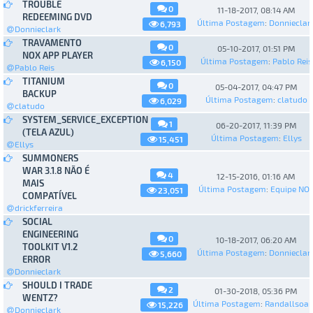
TROUBLE
0
11-18-2017, 08:14 AM
REDEEMING DVD
Última Postagem
:
Donnieclar
6,793
Donnieclark
TRAVAMENTO
0
05-10-2017, 01:51 PM
NOX APP PLAYER
Última Postagem
:
Pablo Reis
6,150
Pablo Reis
TITANIUM
0
05-04-2017, 04:47 PM
BACKUP
Última Postagem
:
clatudo
6,029
clatudo
SYSTEM_SERVICE_EXCEPTION
1
06-20-2017, 11:39 PM
(TELA AZUL)
Última Postagem
:
Ellys
15,451
Ellys
SUMMONERS
WAR 3.1.8 NÃO É
4
12-15-2016, 01:16 AM
MAIS
Última Postagem
:
Equipe NO
23,051
COMPATÍVEL
drickferreira
SOCIAL
ENGINEERING
0
10-18-2017, 06:20 AM
TOOLKIT V1.2
Última Postagem
:
Donnieclar
5,660
ERROR
Donnieclark
SHOULD I TRADE
2
01-30-2018, 05:36 PM
WENTZ?
Última Postagem
:
Randallsoa
15,226
Donnieclark