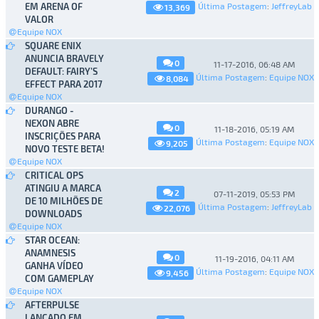
EM ARENA OF
Última Postagem
:
JeffreyLab
13,369
VALOR
Equipe NOX
SQUARE ENIX
ANUNCIA BRAVELY
0
11-17-2016, 06:48 AM
DEFAULT: FAIRY’S
Última Postagem
:
Equipe NOX
8,084
EFFECT PARA 2017
Equipe NOX
DURANGO -
NEXON ABRE
0
11-18-2016, 05:19 AM
INSCRIÇÕES PARA
Última Postagem
:
Equipe NOX
9,205
NOVO TESTE BETA!
Equipe NOX
CRITICAL OPS
ATINGIU A MARCA
2
07-11-2019, 05:53 PM
DE 10 MILHÕES DE
Última Postagem
:
JeffreyLab
22,076
DOWNLOADS
Equipe NOX
STAR OCEAN:
ANAMNESIS
0
11-19-2016, 04:11 AM
GANHA VÍDEO
Última Postagem
:
Equipe NOX
9,456
COM GAMEPLAY
Equipe NOX
AFTERPULSE
LANÇADO EM