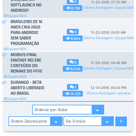
0
11-22-2016, 07:35 AM
SOFTLAUNCH NO
Última Postagem
:
Equipe NOX
8,736
ANDROID!
Equipe NOX
BRASILEIRO DE 16
ANOS CRIA JOGO
0
PARA ANDROID
11-23-2016, 05:01 AM
SEM SABER
Última Postagem
:
Equipe NOX
8,624
PROGRAMAÇÃO
Equipe NOX
MOBIUS FINAL
FANTASY RECEBE
0
11-29-2016, 04:46 AM
CONTEÚDO DO
Última Postagem
:
Equipe NOX
8,544
REMAKE DO FFVII
Equipe NOX
DURANGO - BETA
1
ABERTO LIBERADO
12-14-2016, 04:03 PM
AO BRASIL
Última Postagem
:
adriano
14,125
Equipe NOX