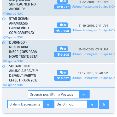
0
11-22-2016, 07:35 AM
SOFTLAUNCH NO
Última Postagem
:
Equipe NOX
8,737
ANDROID!
Equipe NOX
STAR OCEAN:
ANAMNESIS
0
11-19-2016, 04:11 AM
GANHA VÍDEO
Última Postagem
:
Equipe NOX
9,458
COM GAMEPLAY
Equipe NOX
DURANGO -
NEXON ABRE
0
11-18-2016, 05:19 AM
INSCRIÇÕES PARA
Última Postagem
:
Equipe NOX
9,208
NOVO TESTE BETA!
Equipe NOX
SQUARE ENIX
ANUNCIA BRAVELY
0
11-17-2016, 06:48 AM
DEFAULT: FAIRY’S
Última Postagem
:
Equipe NOX
8,087
EFFECT PARA 2017
Equipe NOX