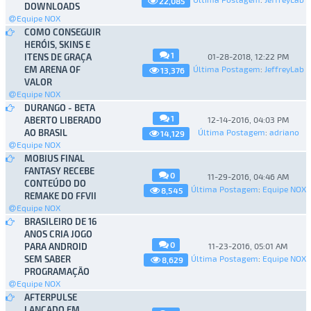
22,085
DOWNLOADS
Equipe NOX
COMO CONSEGUIR
HERÓIS, SKINS E
1
ITENS DE GRAÇA
01-28-2018, 12:22 PM
EM ARENA OF
Última Postagem
:
JeffreyLab
13,376
VALOR
Equipe NOX
DURANGO - BETA
1
ABERTO LIBERADO
12-14-2016, 04:03 PM
AO BRASIL
Última Postagem
:
adriano
14,129
Equipe NOX
MOBIUS FINAL
FANTASY RECEBE
0
11-29-2016, 04:46 AM
CONTEÚDO DO
Última Postagem
:
Equipe NOX
8,545
REMAKE DO FFVII
Equipe NOX
BRASILEIRO DE 16
ANOS CRIA JOGO
0
PARA ANDROID
11-23-2016, 05:01 AM
SEM SABER
Última Postagem
:
Equipe NOX
8,629
PROGRAMAÇÃO
Equipe NOX
AFTERPULSE
LANÇADO EM