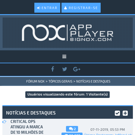
ENTRAR
REGISTRAR-SE
>
>
FÓRUM NOX
TÓPICOS GERAIS
NOTÍCIAS E DESTAQUES
Usuários visualizando este fórum: 1 Visitante(s)
NOTÍCIAS E DESTAQUES
CRITICAL OPS
ATINGIU A MARCA
2
07-11-2019, 05:53 PM
DE 10 MILHÕES DE
Última Postagem
:
JeffreyLab