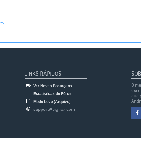
es
]
LINKS RÁPIDOS
SOB
O me
Ver Novas Postagens
exce
Estatísticas do Fórum
que 
Andr
Modo Leve (Arquivo)
support@bignox.com