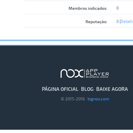
Membros indicados:
0
Reputação:
0
[
Detalh
PÁGINA OFICIAL
BLOG
BAIXE AGORA
·
·
© 2015-2016
bignox.com