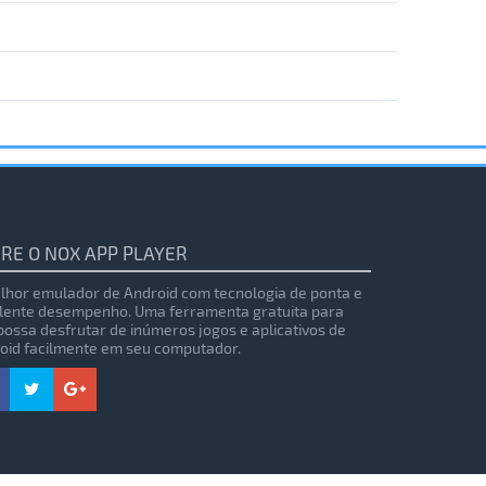
RE O NOX APP PLAYER
lhor emulador de Android com tecnologia de ponta e
lente desempenho. Uma ferramenta gratuita para
possa desfrutar de inúmeros jogos e aplicativos de
oid facilmente em seu computador.