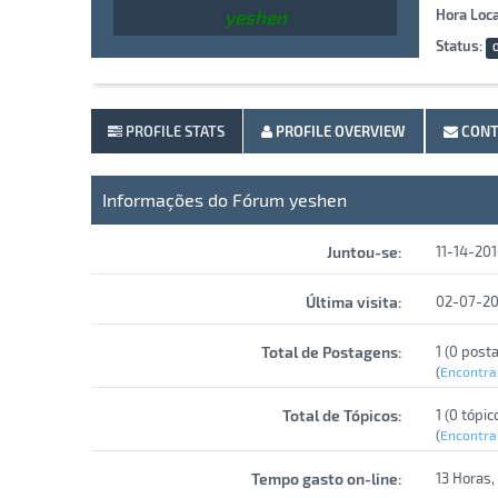
yeshen
Hora Loca
Status:
O
PROFILE STATS
PROFILE OVERVIEW
CONT
Informações do Fórum yeshen
Juntou-se:
11-14-201
Última visita:
02-07-20
Total de Postagens:
1 (0 post
(
Encontra
Total de Tópicos:
1 (0 tópic
(
Encontra
Tempo gasto on-line:
13 Horas,