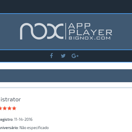
istrator
egistro:
11-14-2016
niversário:
Não especificado