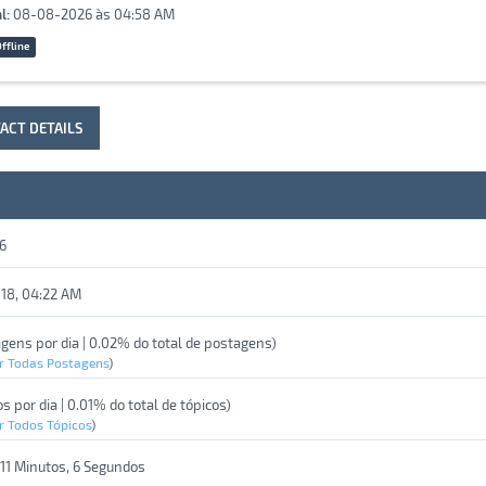
l:
08-08-2026 às 04:58 AM
ffline
ACT DETAILS
6
18, 04:22 AM
agens por dia | 0.02% do total de postagens)
r Todas Postagens
)
os por dia | 0.01% do total de tópicos)
r Todos Tópicos
)
 11 Minutos, 6 Segundos