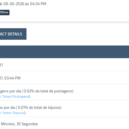
l:
08-06-2026 às 04:34 PM
ffline
ACT DETAILS
17
17, 03:44 PM
agens por dia | 0.02% do total de postagens)
r Todas Postagens
)
os por dia | 0.01% do total de tópicos)
r Todos Tópicos
)
6 Minutos, 30 Segundos