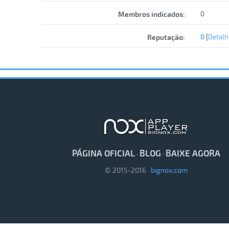
Membros indicados:
0
Reputação:
0
[
Detalh
PÁGINA OFICIAL
BLOG
BAIXE AGORA
·
·
© 2015-2016
bignox.com