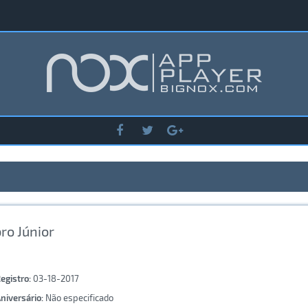
o Júnior
egistro:
03-18-2017
niversário:
Não especificado