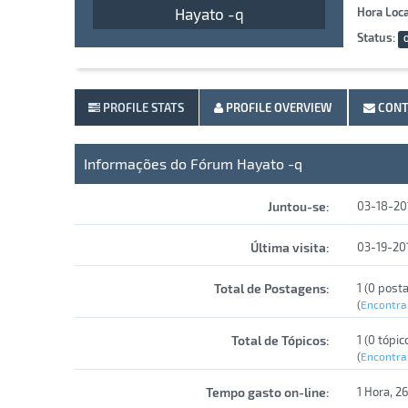
Hayato -q
Hora Loca
Status:
O
PROFILE STATS
PROFILE OVERVIEW
CONT
Informações do Fórum Hayato -q
Juntou-se:
03-18-20
Última visita:
03-19-20
Total de Postagens:
1 (0 post
(
Encontra
Total de Tópicos:
1 (0 tópic
(
Encontra
Tempo gasto on-line:
1 Hora, 2