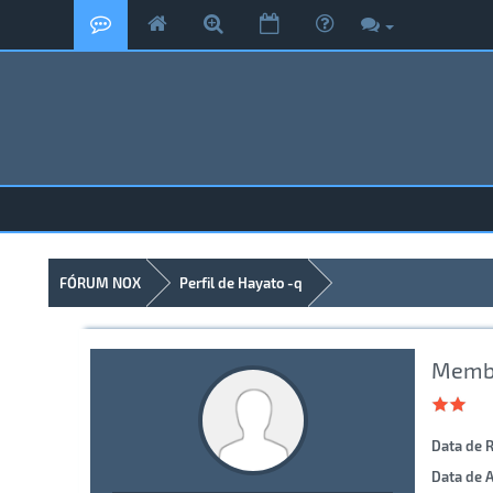
FÓRUM NOX
Perfil de Hayato -q
Membr
Data de R
Data de A