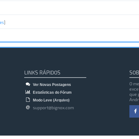
es
]
LINKS RÁPIDOS
SOB
O me
Ver Novas Postagens
exce
Estatísticas do Fórum
que 
Andr
Modo Leve (Arquivo)
support@bignox.com