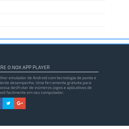
RE O NOX APP PLAYER
lhor emulador de Android com tecnologia de ponta e
lente desempenho. Uma ferramenta gratuita para
possa desfrutar de inúmeros jogos e aplicativos de
oid facilmente em seu computador.