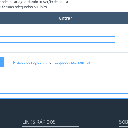
 pode estar aguardando ativação de conta.
r formas adequadas ou links.
Entrar
Precisa se registrar?
or
Esqueceu sua senha?
LINKS RÁPIDOS
SOB