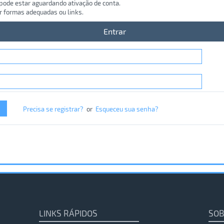
 pode estar aguardando ativação de conta.
r formas adequadas ou links.
Entrar
Precisa se registrar?
or
Esqueceu sua senha?
LINKS RÁPIDOS
SOB