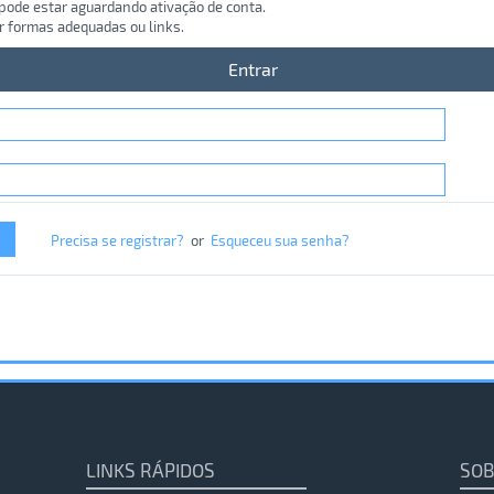
 pode estar aguardando ativação de conta.
r formas adequadas ou links.
Entrar
Precisa se registrar?
or
Esqueceu sua senha?
LINKS RÁPIDOS
SOB