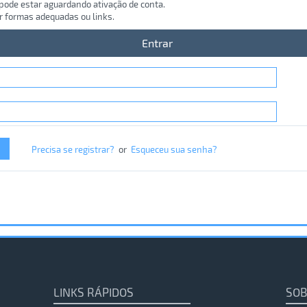
 pode estar aguardando ativação de conta.
r formas adequadas ou links.
Entrar
Precisa se registrar?
or
Esqueceu sua senha?
LINKS RÁPIDOS
SOB