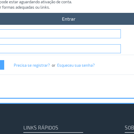
 pode estar aguardando ativação de conta.
r formas adequadas ou links.
Entrar
Precisa se registrar?
or
Esqueceu sua senha?
LINKS RÁPIDOS
SOB