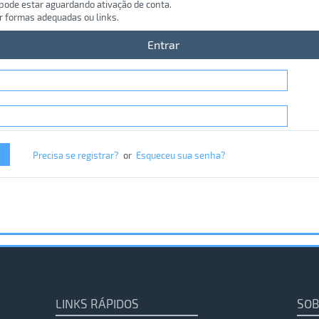
 pode estar aguardando ativação de conta.
r formas adequadas ou links.
Entrar
Precisa se registrar?
or
Esqueceu sua senha?
LINKS RÁPIDOS
SOB