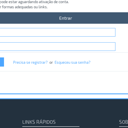
 pode estar aguardando ativação de conta.
r formas adequadas ou links.
Entrar
Precisa se registrar?
or
Esqueceu sua senha?
LINKS RÁPIDOS
SOB