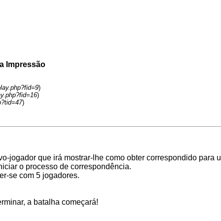
ra Impressão
play.php?fid=9
)
ay.php?fid=16
)
p?tid=47
)
novo-jogador que irá mostrar-lhe como obter correspondido para
niciar o processo de correspondência.
er-se com 5 jogadores.
erminar, a batalha começará!