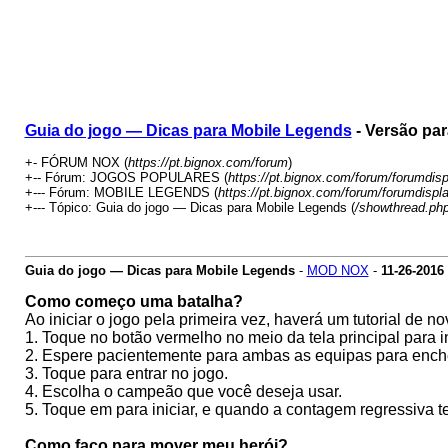
Guia do jogo — Dicas para Mobile Legends
- Versão pa
+- FÓRUM NOX (
https://pt.bignox.com/forum
)
+-- Fórum: JOGOS POPULARES (
https://pt.bignox.com/forum/forumdis
+--- Fórum: MOBILE LEGENDS (
https://pt.bignox.com/forum/forumdispl
+--- Tópico: Guia do jogo — Dicas para Mobile Legends (
/showthread.ph
Guia do jogo — Dicas para Mobile Legends
-
MOD NOX
-
11-26-2016
Como começo uma batalha?
Ao iniciar o jogo pela primeira vez, haverá um tutorial de 
1. Toque no botão vermelho no meio da tela principal para i
2. Espere pacientemente para ambas as equipas para ench
3. Toque para entrar no jogo.
4. Escolha o campeão que você deseja usar.
5. Toque em para iniciar, e quando a contagem regressiva t
Como faço para mover meu herói?