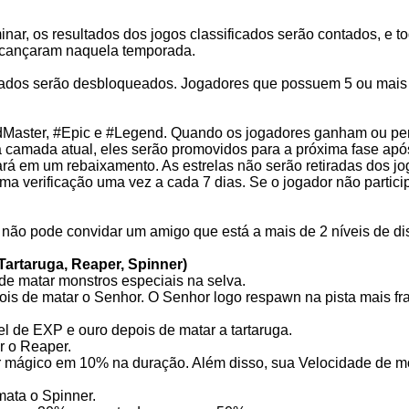
ar, os resultados dos jogos classificados serão contados, e t
lcançaram naquela temporada.
cados serão desbloqueados. Jogadores que possuem 5 ou mais h
andMaster, #Epic e #Legend. Quando os jogadores ganham ou pe
a camada atual, eles serão promovidos para a próxima fase apó
ará em um rebaixamento. As estrelas não serão retiradas dos jo
a verificação uma vez a cada 7 dias. Se o jogador não particip
não pode convidar um amigo que está a mais de 2 níveis de dis
artaruga, Reaper, Spinner)
de matar monstros especiais na selva.
s de matar o Senhor. O Senhor logo respawn na pista mais fra
l de EXP e ouro depois de matar a tartaruga.
r o Reaper.
r mágico em 10% na duração. Além disso, sua Velocidade de 
mata o Spinner.