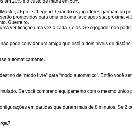
es em 20% e o custo de mana em 50%.
andMaster, #Epic e #Legend. Quando os jogadores ganham ou pe
 serão promovidos para uma próxima fase após sua próxima vitó
to. Guerreiro.
ma verificação uma vez a cada 7 dias. Se o jogador não partici
não pode convidar um amigo que está a dois níveis de distânci
base automaticamente.
destino de “modo livre” para “modo automático”. Então você s
cumulado. Se você comprar o equipamento com o mesmo único p
onfigurações em partidas que duram mais de 8 minutos. Se 2 ou
arga?