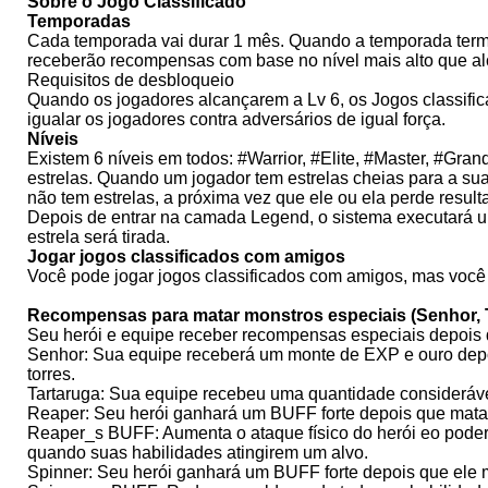
Sobre o Jogo Classificado
Temporadas
Cada temporada vai durar 1 mês. Quando a temporada termin
receberão recompensas com base no nível mais alto que a
Requisitos de desbloqueio
Quando os jogadores alcançarem a Lv 6, os Jogos classifi
igualar os jogadores contra adversários de igual força.
Níveis
Existem 6 níveis em todos: #Warrior, #Elite, #Master, #Gr
estrelas. Quando um jogador tem estrelas cheias para a su
não tem estrelas, a próxima vez que ele ou ela perde result
Depois de entrar na camada Legend, o sistema executará um
estrela será tirada.
Jogar jogos classificados com amigos
Você pode jogar jogos classificados com amigos, mas você 
Recompensas para matar monstros especiais (Senhor, T
Seu herói e equipe receber recompensas especiais depois 
Senhor: Sua equipe receberá um monte de EXP e ouro depoi
torres.
Tartaruga: Sua equipe recebeu uma quantidade consideráve
Reaper: Seu herói ganhará um BUFF forte depois que mata
Reaper_s BUFF: Aumenta o ataque físico do herói eo pode
quando suas habilidades atingirem um alvo.
Spinner: Seu herói ganhará um BUFF forte depois que ele 