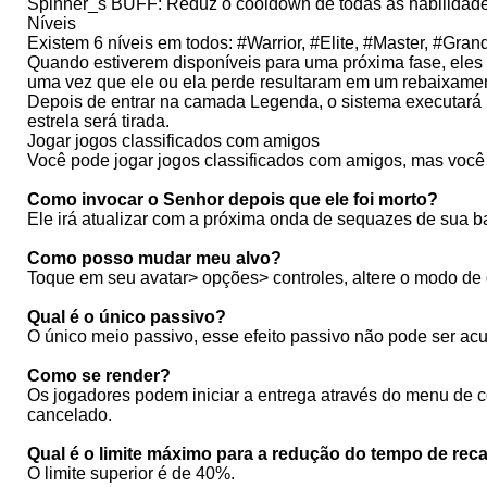
Spinner_s BUFF: Reduz o cooldown de todas as habilidad
Níveis
Existem 6 níveis em todos: #Warrior, #Elite, #Master, #Gr
Quando estiverem disponíveis para uma próxima fase, eles
uma vez que ele ou ela perde resultaram em um rebaixamen
Depois de entrar na camada Legenda, o sistema executará u
estrela será tirada.
Jogar jogos classificados com amigos
Você pode jogar jogos classificados com amigos, mas você 
Como invocar o Senhor depois que ele foi morto?
Ele irá atualizar com a próxima onda de sequazes de sua 
Como posso mudar meu alvo?
Toque em seu avatar> opções> controles, altere o modo de 
Qual é o único passivo?
O único meio passivo, esse efeito passivo não pode ser a
Como se render?
Os jogadores podem iniciar a entrega através do menu de c
cancelado.
Qual é o limite máximo para a redução do tempo de rec
O limite superior é de 40%.