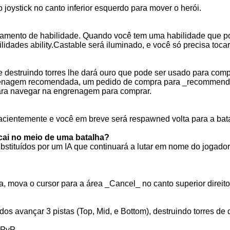
joystick no canto inferior esquerdo para mover o herói.
lançamento de habilidade. Quando você tem uma habilidade que po
ilidades ability.Castable será iluminado, e você só precisa toca
 destruindo torres lhe dará ouro que pode ser usado para compr
ngrenagem recomendada, um pedido de compra para _recommended
 para navegar na engrenagem para comprar.
cientemente e você em breve será respawned volta para a bat
cai no meio de uma batalha?
tituídos por um IA que continuará a lutar em nome do jogador.
 mova o cursor para a área _Cancel_ no canto superior direit
os avançar 3 pistas (Top, Mid, e Bottom), destruindo torres de
 PvP.