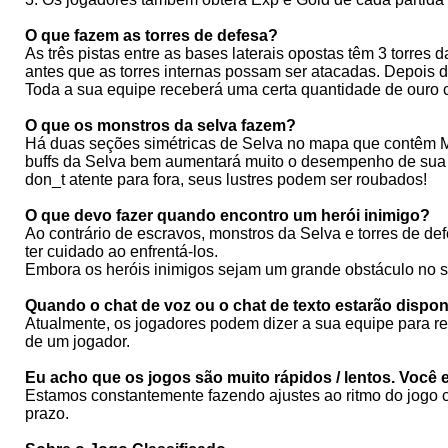
O que fazem as torres de defesa?
As três pistas entre as bases laterais opostas têm 3 torres da
antes que as torres internas possam ser atacadas. Depois d
Toda a sua equipe receberá uma certa quantidade de ouro c
O que os monstros da selva fazem?
Há duas seções simétricas de Selva no mapa que contêm Mo
buffs da Selva bem aumentará muito o desempenho de sua e
don_t atente para fora, seus lustres podem ser roubados!
O que devo fazer quando encontro um herói inimigo?
Ao contrário de escravos, monstros da Selva e torres de def
ter cuidado ao enfrentá-los.
Embora os heróis inimigos sejam um grande obstáculo no se
Quando o chat de voz ou o chat de texto estarão dispon
Atualmente, os jogadores podem dizer a sua equipe para r
de um jogador.
Eu acho que os jogos são muito rápidos / lentos. Você
Estamos constantemente fazendo ajustes ao ritmo do jogo c
prazo.