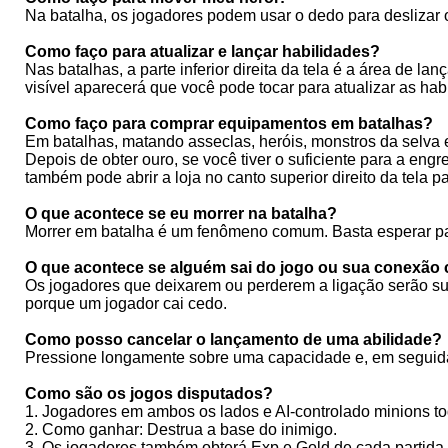
Na batalha, os jogadores podem usar o dedo para deslizar o 
Como faço para atualizar e lançar habilidades?
Nas batalhas, a parte inferior direita da tela é a área de 
visível aparecerá que você pode tocar para atualizar as hab
Como faço para comprar equipamentos em batalhas?
Em batalhas, matando asseclas, heróis, monstros da selva e
Depois de obter ouro, se você tiver o suficiente para a e
também pode abrir a loja no canto superior direito da tela
O que acontece se eu morrer na batalha?
Morrer em batalha é um fenômeno comum. Basta esperar pa
O que acontece se alguém sai do jogo ou sua conexão 
Os jogadores que deixarem ou perderem a ligação serão subs
porque um jogador cai cedo.
Como posso cancelar o lançamento de uma abilidade?
Pressione longamente sobre uma capacidade e, em seguida,
Como são os jogos disputados?
1. Jogadores em ambos os lados e AI-controlado minions tod
2. Como ganhar: Destrua a base do inimigo.
3. Os jogadores também obterá Exp e Gold de cada partida