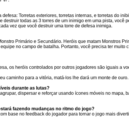
 defesa: Torretas exteriores, torretas internas, e torretas do ini
e destruir todas as 3 torres de um inimigo em uma pista, você p
ada vez que você destruir uma torre de defesa inimiga.
nstro Primário e Secundário. Heróis que matam Monstros Primá
quipe no campo de batalha. Portanto, você precisa ter muito 
esa, os heróis controlados por outros jogadores são iguais a vo
u caminho para a vitória, matá-los lhe dará um monte de ouro.
íveis durante as lutas?
eagrupar, dispersar e reforçar usando ícones móveis no mapa,
 estará fazendo mudanças no ritmo do jogo?
om base no feedback do jogador para tornar o jogo mais divert