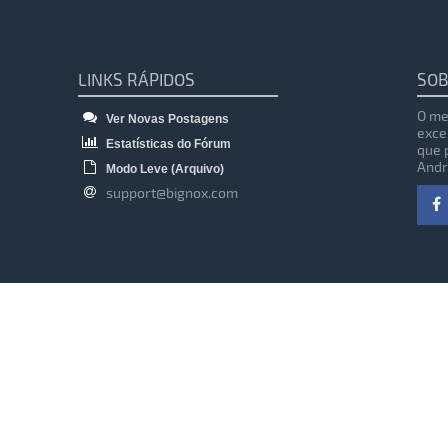
LINKS RÁPIDOS
SOB
O me
Ver Novas Postagens
exce
Estatísticas do Fórum
que 
Andr
Modo Leve (Arquivo)
support@bignox.com