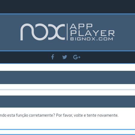
ando esta função corretamente? Por favor, volte e tente novamente.