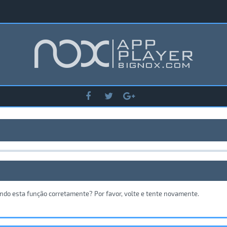
ando esta função corretamente? Por favor, volte e tente novamente.