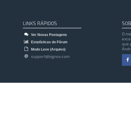
LINKS RÁPIDOS
SOB
O me
Ver Novas Postagens
exce
Estatísticas do Fórum
que 
Andr
Modo Leve (Arquivo)
support@bignox.com