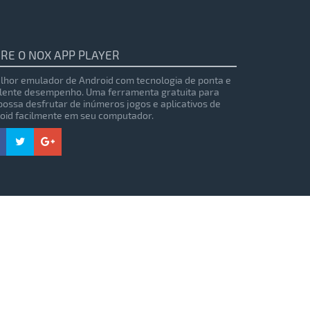
RE O NOX APP PLAYER
lhor emulador de Android com tecnologia de ponta e
lente desempenho. Uma ferramenta gratuita para
possa desfrutar de inúmeros jogos e aplicativos de
oid facilmente em seu computador.