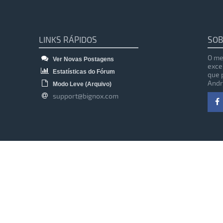
LINKS RÁPIDOS
SOB
O me
Ver Novas Postagens
exce
Estatísticas do Fórum
que 
Andr
Modo Leve (Arquivo)
support@bignox.com