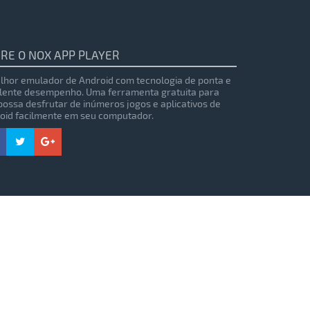
RE O NOX APP PLAYER
lhor emulador de Android com tecnologia de ponta e
lente desempenho. Uma ferramenta gratuita para
possa desfrutar de inúmeros jogos e aplicativos de
oid facilmente em seu computador.