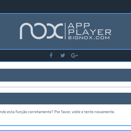
ando esta função corretamente? Por favor, volte e tente novamente.