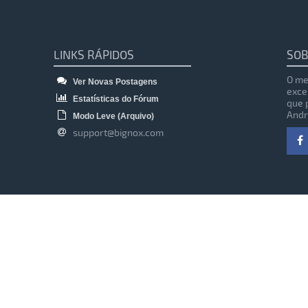
LINKS RÁPIDOS
SOB
O me
Ver Novas Postagens
exce
Estatísticas do Fórum
que 
Andr
Modo Leve (Arquivo)
support@bignox.com