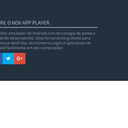
RE O NOX APP PLAYER
lhor emulador de Android com tecnologia de ponta e
lente desempenho. Uma ferramenta gratuita para
possa desfrutar de inúmeros jogos e aplicativos de
oid facilmente em seu computador.