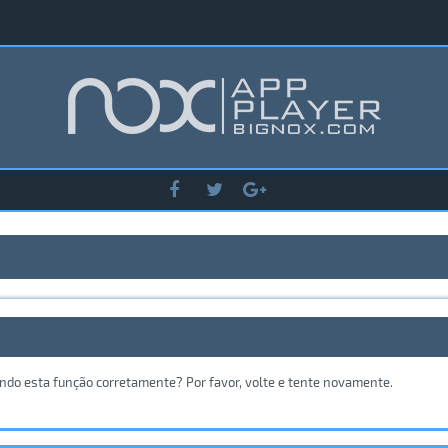
ando esta função corretamente? Por favor, volte e tente novamente.