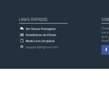
LINKS RÁPIDOS
SOB
O me
Ver Novas Postagens
exce
Estatísticas do Fórum
que 
Andr
Modo Leve (Arquivo)
support@bignox.com