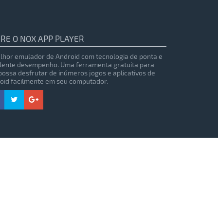
RE O NOX APP PLAYER
lhor emulador de Android com tecnologia de ponta e
lente desempenho. Uma ferramenta gratuita para
possa desfrutar de inúmeros jogos e aplicativos de
oid facilmente em seu computador.