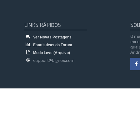
LINKS RÁPIDOS
SOB
O me
Ver Novas Postagens
exce
Estatísticas do Fórum
que 
Andr
Modo Leve (Arquivo)
support@bignox.com