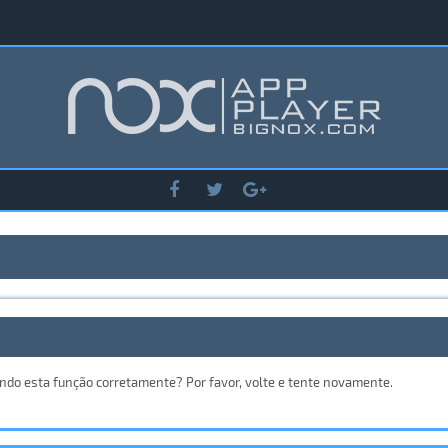
ando esta função corretamente? Por favor, volte e tente novamente.