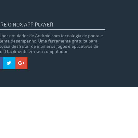
RE O NOX APP PLAYER
lhor emulador de Android com tecnologia de ponta e
lente desempenho. Uma ferramenta gratuita para
possa desfrutar de inúmeros jogos e aplicativos de
oid facilmente em seu computador.