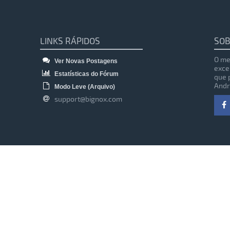
LINKS RÁPIDOS
SOB
O me
Ver Novas Postagens
exce
Estatísticas do Fórum
que 
Andr
Modo Leve (Arquivo)
support@bignox.com