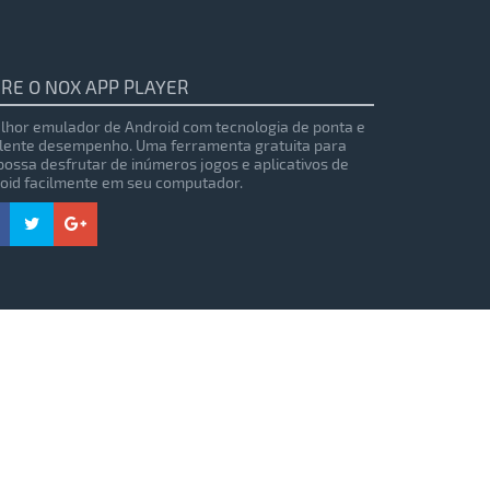
RE O NOX APP PLAYER
lhor emulador de Android com tecnologia de ponta e
lente desempenho. Uma ferramenta gratuita para
possa desfrutar de inúmeros jogos e aplicativos de
oid facilmente em seu computador.