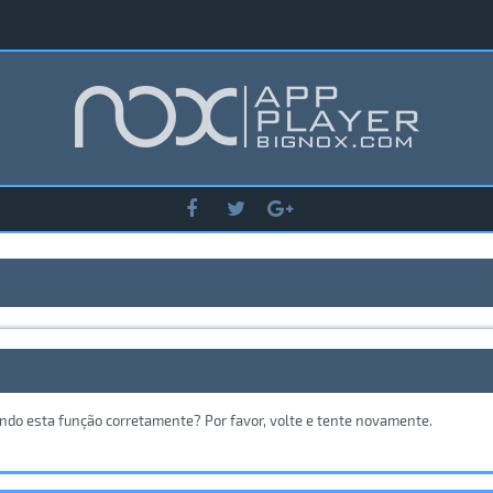
ando esta função corretamente? Por favor, volte e tente novamente.