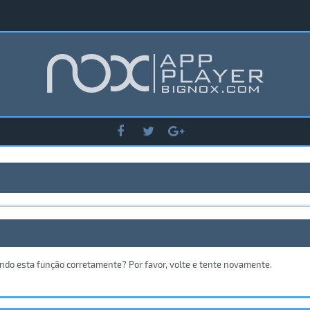
ando esta função corretamente? Por favor, volte e tente novamente.