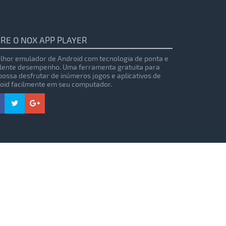
RE O NOX APP PLAYER
lhor emulador de Android com tecnologia de ponta e
lente desempenho. Uma ferramenta gratuita para
possa desfrutar de inúmeros jogos e aplicativos de
oid facilmente em seu computador.