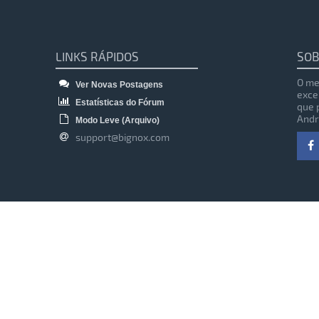
LINKS RÁPIDOS
SOB
O me
Ver Novas Postagens
exce
Estatísticas do Fórum
que 
Andr
Modo Leve (Arquivo)
support@bignox.com