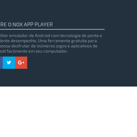
RE O NOX APP PLAYER
lhor emulador de Android com tecnologia de ponta e
lente desempenho. Uma ferramenta gratuita para
possa desfrutar de inúmeros jogos e aplicativos de
oid facilmente em seu computador.