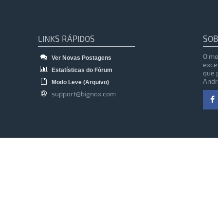
LINKS RÁPIDOS
SOB
O me
Ver Novas Postagens
exce
Estatísticas do Fórum
que 
Andr
Modo Leve (Arquivo)
support@bignox.com