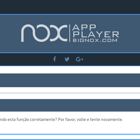
ando esta função corretamente? Por favor, volte e tente novamente.