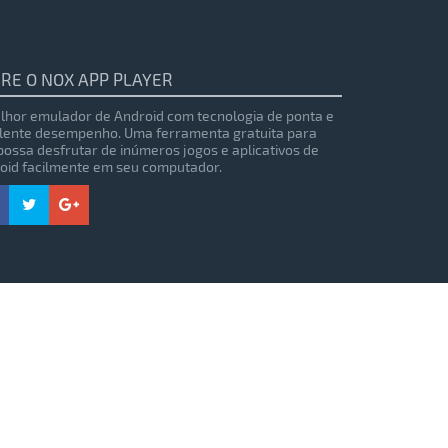
RE O NOX APP PLAYER
lhor emulador de Android com tecnologia de ponta e
lente desempenho. Uma ferramenta gratuita para
possa desfrutar de inúmeros jogos e aplicativos de
oid facilmente em seu computador.