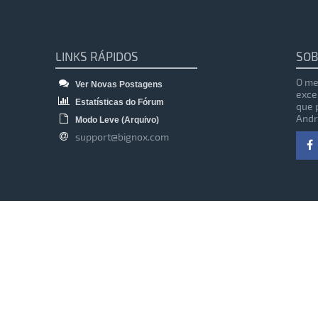
LINKS RÁPIDOS
SOB
O me
Ver Novas Postagens
exce
Estatísticas do Fórum
que 
Andr
Modo Leve (Arquivo)
support@bignox.com