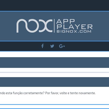
ando esta função corretamente? Por favor, volte e tente novamente.