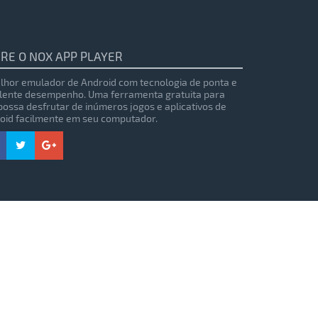
RE O NOX APP PLAYER
lhor emulador de Android com tecnologia de ponta e
lente desempenho. Uma ferramenta gratuita para
possa desfrutar de inúmeros jogos e aplicativos de
oid facilmente em seu computador.