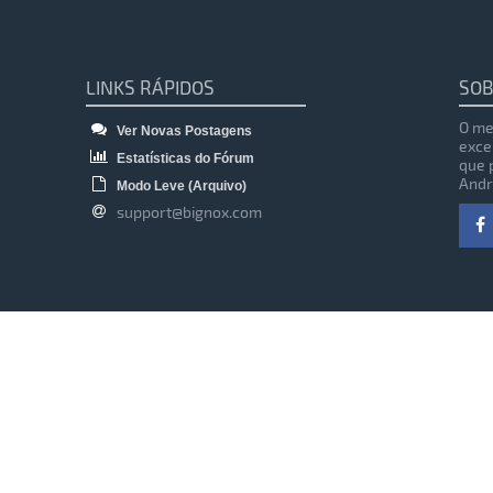
LINKS RÁPIDOS
SOB
O me
Ver Novas Postagens
exce
Estatísticas do Fórum
que 
Andr
Modo Leve (Arquivo)
support@bignox.com