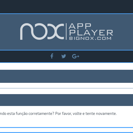
ando esta função corretamente? Por favor, volte e tente novamente.