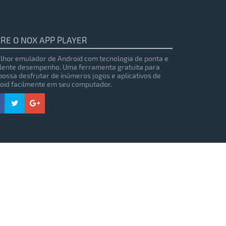
RE O NOX APP PLAYER
lhor emulador de Android com tecnologia de ponta e
lente desempenho. Uma ferramenta gratuita para
possa desfrutar de inúmeros jogos e aplicativos de
oid facilmente em seu computador.