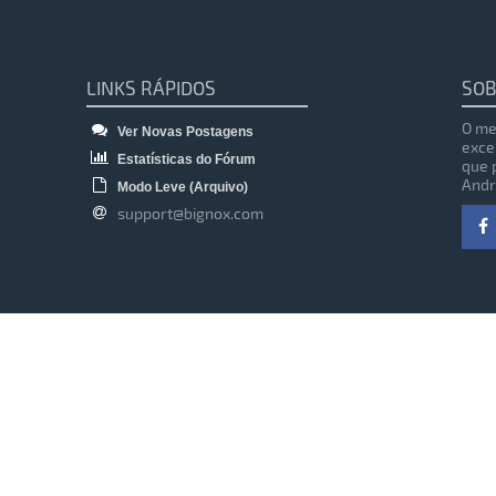
LINKS RÁPIDOS
SOB
O me
Ver Novas Postagens
exce
Estatísticas do Fórum
que 
Andr
Modo Leve (Arquivo)
support@bignox.com