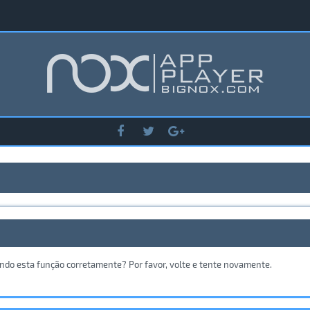
ando esta função corretamente? Por favor, volte e tente novamente.