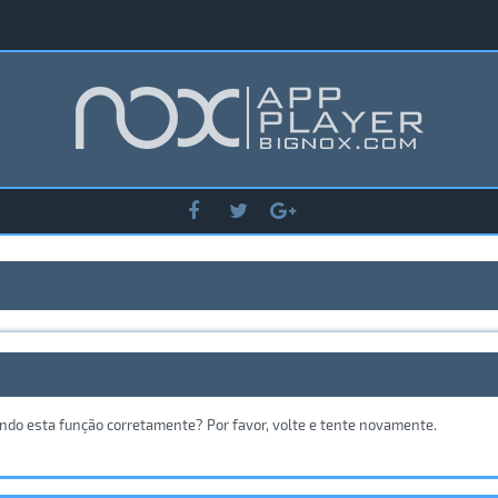
ando esta função corretamente? Por favor, volte e tente novamente.