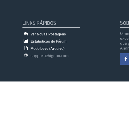
LINKS RÁPIDOS
SOB
O me
Ver Novas Postagens
exce
Estatísticas do Fórum
que 
Andr
Modo Leve (Arquivo)
support@bignox.com