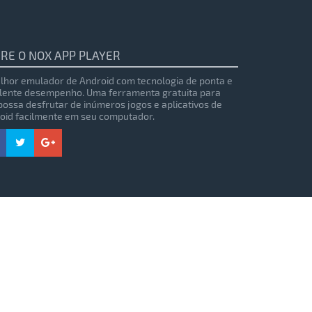
RE O NOX APP PLAYER
lhor emulador de Android com tecnologia de ponta e
lente desempenho. Uma ferramenta gratuita para
possa desfrutar de inúmeros jogos e aplicativos de
oid facilmente em seu computador.