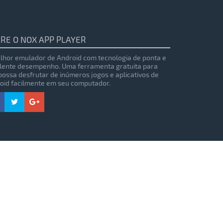
RE O NOX APP PLAYER
lhor emulador de Android com tecnologia de ponta e
lente desempenho. Uma ferramenta gratuita para
possa desfrutar de inúmeros jogos e aplicativos de
oid facilmente em seu computador.