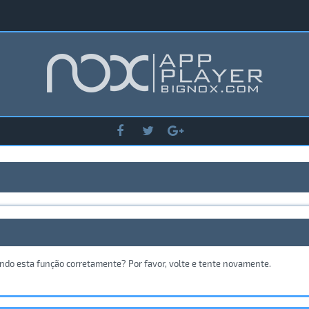
ando esta função corretamente? Por favor, volte e tente novamente.