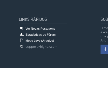
LINKS RÁPIDOS
SOB
O me
Ver Novas Postagens
exce
Estatísticas do Fórum
que 
Andr
Modo Leve (Arquivo)
support@bignox.com