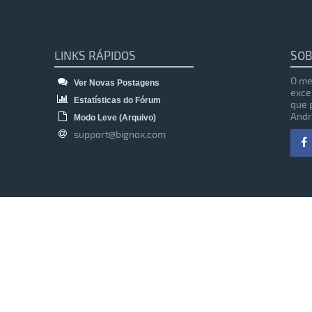
LINKS RÁPIDOS
SOB
O me
Ver Novas Postagens
exce
Estatísticas do Fórum
que 
Andr
Modo Leve (Arquivo)
support@bignox.com