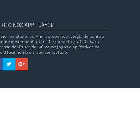
RE O NOX APP PLAYER
lhor emulador de Android com tecnologia de ponta e
lente desempenho. Uma ferramenta gratuita para
possa desfrutar de inúmeros jogos e aplicativos de
oid facilmente em seu computador.