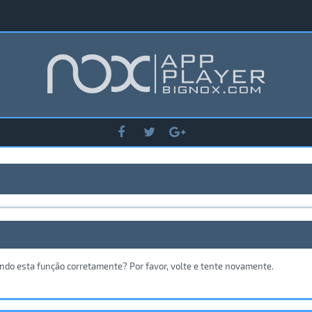
ando esta função corretamente? Por favor, volte e tente novamente.