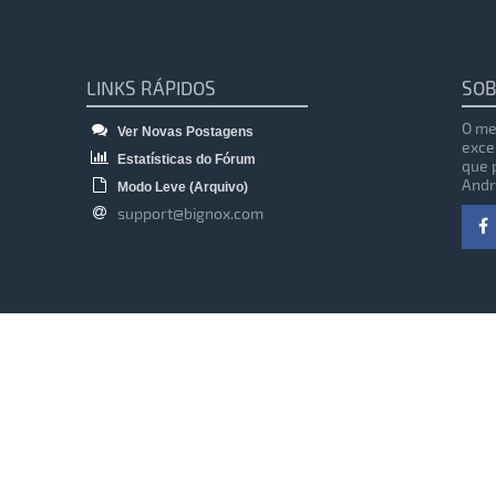
LINKS RÁPIDOS
SOB
O me
Ver Novas Postagens
exce
Estatísticas do Fórum
que 
Andr
Modo Leve (Arquivo)
support@bignox.com