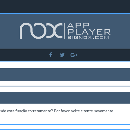
ando esta função corretamente? Por favor, volte e tente novamente.