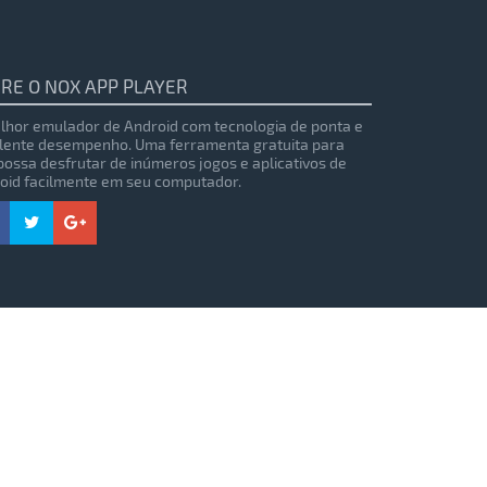
RE O NOX APP PLAYER
lhor emulador de Android com tecnologia de ponta e
lente desempenho. Uma ferramenta gratuita para
possa desfrutar de inúmeros jogos e aplicativos de
oid facilmente em seu computador.