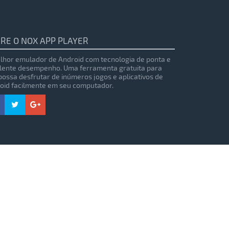
RE O NOX APP PLAYER
lhor emulador de Android com tecnologia de ponta e
lente desempenho. Uma ferramenta gratuita para
possa desfrutar de inúmeros jogos e aplicativos de
oid facilmente em seu computador.