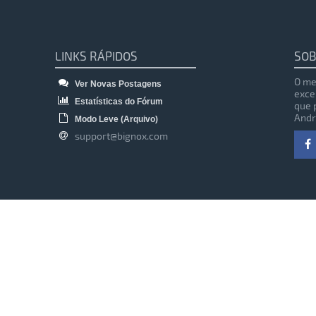
LINKS RÁPIDOS
SOB
O me
Ver Novas Postagens
exce
Estatísticas do Fórum
que 
Andr
Modo Leve (Arquivo)
support@bignox.com