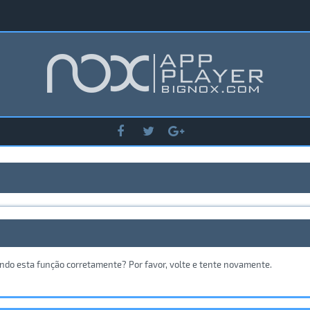
ando esta função corretamente? Por favor, volte e tente novamente.