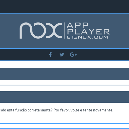
ando esta função corretamente? Por favor, volte e tente novamente.