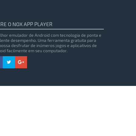
RE O NOX APP PLAYER
lhor emulador de Android com tecnologia de ponta e
lente desempenho. Uma ferramenta gratuita para
possa desfrutar de inúmeros jogos e aplicativos de
oid facilmente em seu computador.