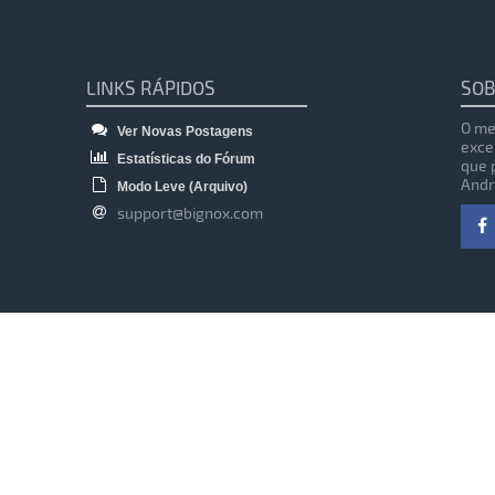
LINKS RÁPIDOS
SOB
O me
Ver Novas Postagens
exce
Estatísticas do Fórum
que 
Andr
Modo Leve (Arquivo)
support@bignox.com