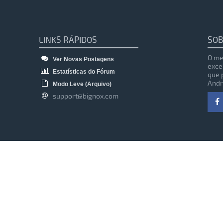
LINKS RÁPIDOS
SOB
O me
Ver Novas Postagens
exce
Estatísticas do Fórum
que 
Andr
Modo Leve (Arquivo)
support@bignox.com