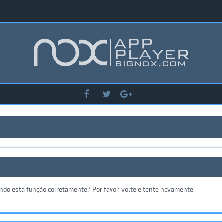
ando esta função corretamente? Por favor, volte e tente novamente.