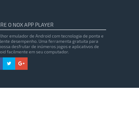
RE O NOX APP PLAYER
lhor emulador de Android com tecnologia de ponta e
lente desempenho. Uma ferramenta gratuita para
possa desfrutar de inúmeros jogos e aplicativos de
oid facilmente em seu computador.